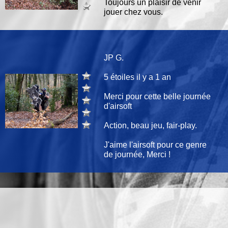
Toujours un plaisir de venir
jouer chez vous.
JP G.
5 étoiles il y a 1 an
Merci pour cette belle journée
d'airsoft
Action, beau jeu, fair-play.
J'aime l'airsoft pour ce genre
de journée, Merci !
Nous contacter
Conseils matériels
Mentions Légales
Scénarios de jeu
Cond. Géné. Vtes
Airsoft, what is it ?
Paint-ball vs Airsoft ?
Groupe Facebook
Vie associative
Chaine Youtube