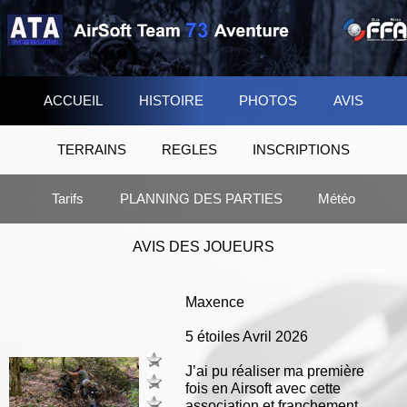
ACCUEIL
HISTOIRE
PHOTOS
AVIS
TERRAINS
REGLES
INSCRIPTIONS
Tarifs
PLANNING DES PARTIES
Météo
AVIS DES JOUEURS
Maxence
5 étoiles Avril 2026
J’ai pu réaliser ma première
fois en Airsoft avec cette
association et franchement