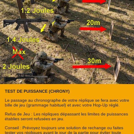
TEST DE PUISSANCE (CHRONY)
Le passage au chronographe de votre réplique se fera avec votre
bille de jeu (grammage habituel) et avec votre Hop-Up réglé.
Refus de Jeu : Les répliques dépassant les limites de puissances
établies seront refusées en jeu.
Conseil : Prévoyez toujours une solution de rechange ou faites
tester vos répliques avant le jour de la partie pour éviter toute