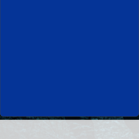
Nous contacter
Conseils matériels
Mentions Légales
Scénarios de jeu
Cond. Géné. Vtes
Airsoft, what is it ?
Paint-ball vs Airsoft ?
Groupe Facebook