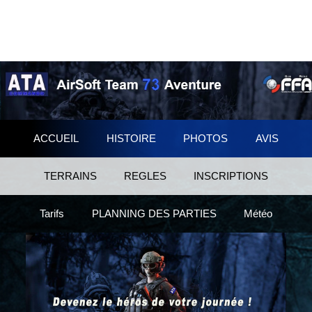
Organisation 18+
Jeu cadré
(c) 2007-2025
Terrains privés
Assurance
Billes BIO
Club d'Airsoft Savoyard
Associaiton loi 1901
Fun Sport Détente
ACCUEIL
HISTOIRE
PHOTOS
AVIS
TERRAINS
REGLES
INSCRIPTIONS
Tarifs
PLANNING DES PARTIES
Météo